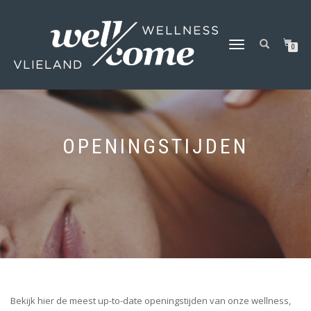
SCHAKEL
0
TUSSEN
MENU
OPENINGSTIJDEN
Bekijk hier de meest up-to-date openingstijden van onze wellness,