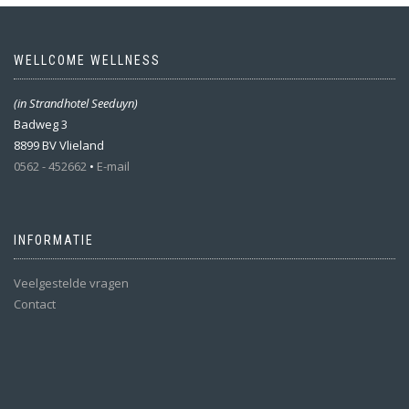
WELLCOME WELLNESS
(in Strandhotel Seeduyn)
Badweg 3
8899 BV Vlieland
0562 - 452662
•
E-mail
INFORMATIE
Veelgestelde vragen
Contact